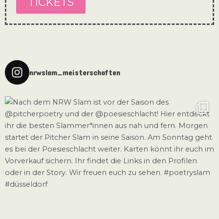
TICKETS
nrwslam_meisterschaften